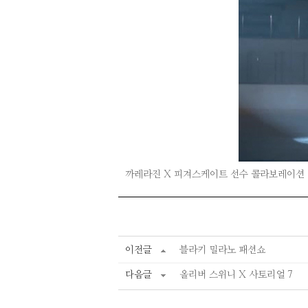
까레라진 X 피겨스케이트 선수 콜라보레이
이전글
블라키 밀라노 패션쇼
다음글
올리버 스위니 X 사토리얼 7