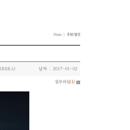
Home
>
후원/협찬
RERA)
날짜
2017-01-02
|
첨부파일
(
1
)