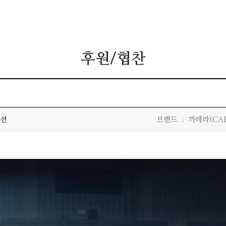
후원/협찬
이션
브랜드
까레라(CAR
|