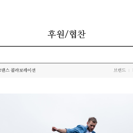
후원/협찬
이크댄스 콜라보레이션
브랜드
|