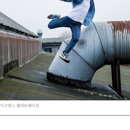
레이크댄스 콜라보레이션